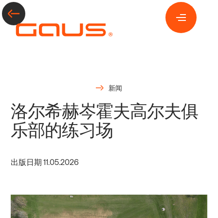
新闻
洛尔希赫岑霍夫高尔夫俱
乐部的练习场
出版日期
11
.
05
.
2026