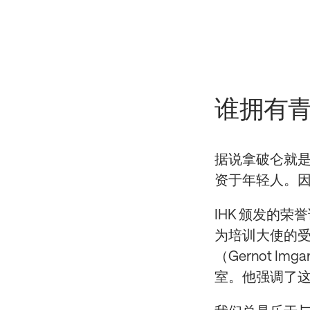
谁拥有
据说拿破仑就
资于年轻人。
IHK 颁发的
为培训大使的受训
（Gernot 
室。他强调了