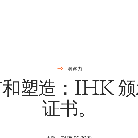
洞察力
和塑造：IHK 
证书。
出版日期
25
.
02
.
2022