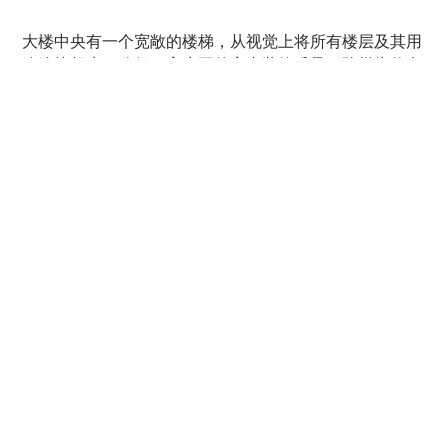
大楼中央有一个宽敞的楼梯，从视觉上将所有楼层及其用
途连接起来，确保了高水平的室内装饰质量。阶梯为休息
时间提供了座位区，也可作为门厅、音乐室和多功能厅举
办活动时的座位。
根据现有的屋顶形状，新学校和体育馆采用了平顶设计。